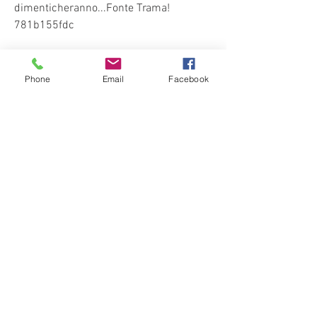
dimenticheranno...Fonte Trama! 
781b155fdc
Phone
Email
Facebook
0
0
Write a comment...
About
Welcome to the group! You can connect
with other members, ge
...
Read more
Members