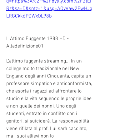
q=https%3A%2F%2Fbytlly.com%2F2tEI
Rz&sa=D&sntz=1&usg=AOvVaw2FwHJq
LRGCkk6PDWxOL98b
L Attimo Fuggente 1988 HD - 
Altadefinizione01
L'attimo fuggente streaming... In un 
college molto tradizionale nel New 
England degli anni Cinquanta, capita un 
professore simpatico e anticonformista, 
che esorta i ragazzi ad affrontare lo 
studio e la vita seguendo le proprie idee 
e non quelle dei nonni. Uno degli 
studenti, entrato in conflitto con i 
genitori, si suiciderà. La responsabilità 
viene rifilata al prof. Lui sarà cacciato, 
ma i suoi allievi non lo 